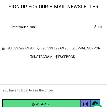
SIGN UP FOR OUR E-MAIL NEWSLETTER
Send
+90 533 699 69 90
+90 533 699 69 90
E-MAIL SUPPORT
INSTAGRAM
FACEBOOK
ABOUT US
OUR STORES
SHIPPING AND DELIVERY
You have to login to see the prices.
Çerez Kullanımı
TERMS OF USE
DISTANCE SALES AGREEMENT
PRIVACY POLICY
Sizlere en iyi alışveriş deneyimini sunabilmek adına
sitemizde çerezler(cookies) kullanmaktayız. Detaylı bilgi
WhatsApp
© 2025 fame.com.tr - All rights reserved
için Kvkk sözleşmesini inceleyebilirsiniz.