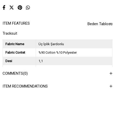
ITEM FEATURES
Beden Tablosu
Tracksuit
Fabric Name
Üç İplik Şardonlu
Fabric Contet
%90 Cotton %10 Polyester
Desi
1,1
Session
2025 Sonbahar Kış
COMMENTS
(0)
Ağırlık Kg
0,9
ITEM RECOMMENDATIONS
Asorti Bilgisi
2S-2M-2L