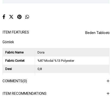
ITEM FEATURES
Beden Tablosu
Gömlek
Fabric Name
Dora
Fabric Contet
%87 Modal %13 Polyester
Desi
0,8
Session
2026 İlkbahar Yaz
COMMENTS
(0)
Ağırlık Kg
0,45
ITEM RECOMMENDATIONS
Asorti Bilgisi
2S-2M-2L