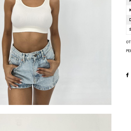
K
A
О
A
РЕ