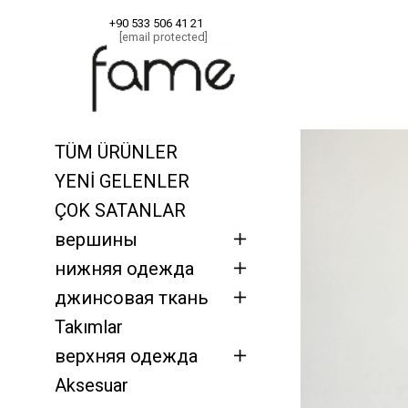
+90 533 506 41 21
[email protected]
Главная
верш
TÜM ÜRÜNLER
YENİ GELENLER
ÇOK SATANLAR
вершины
нижняя одежда
джинсовая ткань
Takımlar
верхняя одежда
Aksesuar