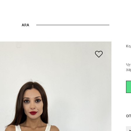
ARA
ины
обрезанный
Ко
Чт
за
ОП