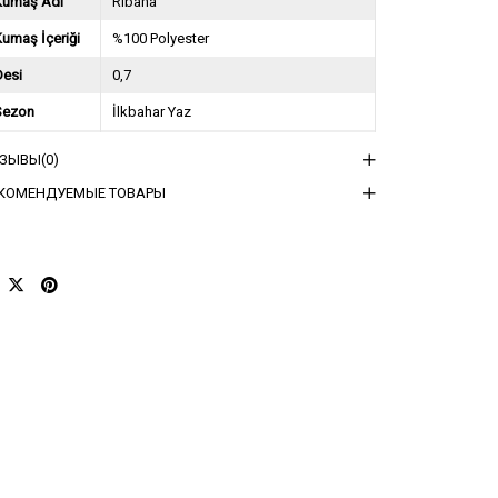
Kumaş Adı
Ribana
umaş İçeriği
%100 Polyester
Desi
0,7
Sezon
İlkbahar Yaz
ğırlık Kg
0,2
ТЗЫВЫ
(0)
sorti Bilgisi
3SM-3ML
КОМЕНДУЕМЫЕ ТОВАРЫ