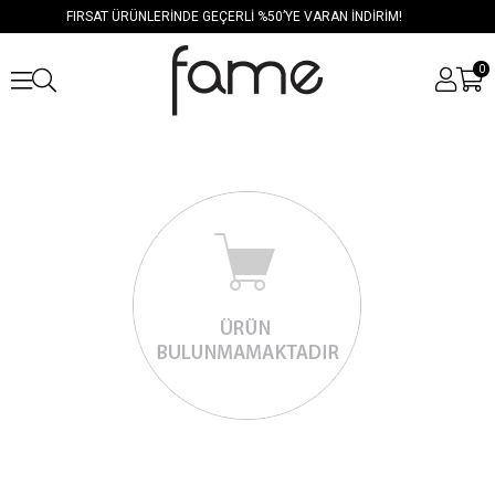
FIRSAT ÜRÜNLERİNDE GEÇERLİ %50’YE VARAN İNDİRİM!
0