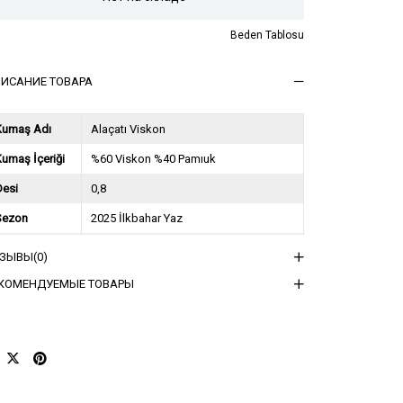
Beden Tablosu
ИСАНИЕ ТОВАРА
Kumaş Adı
Alaçatı Viskon
umaş İçeriği
%60 Viskon %40 Pamıuk
Desi
0,8
Sezon
2025 İlkbahar Yaz
ğırlık Kg
0,45
ТЗЫВЫ
(0)
sorti Bilgisi
2S-2M-2L
КОМЕНДУЕМЫЕ ТОВАРЫ