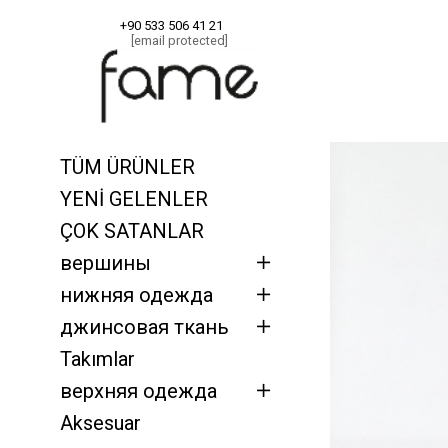
+90 533 506 41 21
[email protected]
Главная
верш
TÜM ÜRÜNLER
YENİ GELENLER
ÇOK SATANLAR
вершины
нижняя одежда
джинсовая ткань
Takımlar
верхняя одежда
Aksesuar