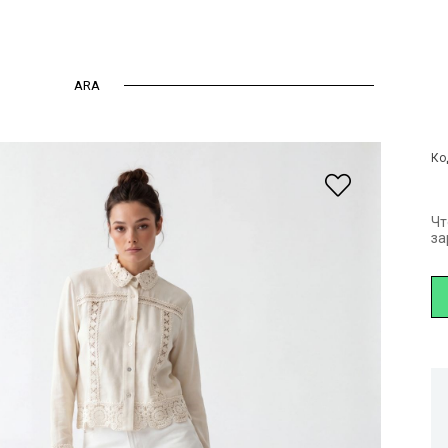
ARA
ины
Рубашка
Ко
Чт
за