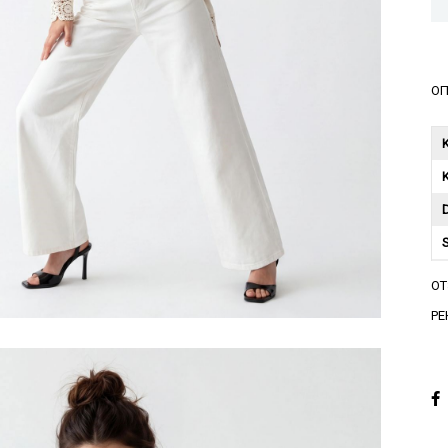
ОП
K
A
О
A
РЕ