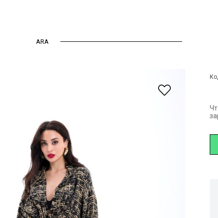
ARA
Kimono Takım
Ко
Чт
за