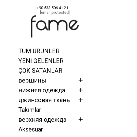
+90 533 506 41 21
[email protected]
Главная
Takım
TÜM ÜRÜNLER
YENİ GELENLER
ÇOK SATANLAR
вершины
нижняя одежда
джинсовая ткань
Takımlar
верхняя одежда
Aksesuar