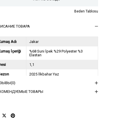
Beden Tablosu
ИСАНИЕ ТОВАРА
Kumaş Adı
Jakar
umaş İçeriği
%68 Suni İpek %29 Polyester %3
Elastan
Desi
1,1
Sezon
2025 İlkbahar Yaz
ТЗЫВЫ
(0)
ğırlık Kg
1,5
КОМЕНДУЕМЫЕ ТОВАРЫ
sorti Bilgisi
2S-2M-2L