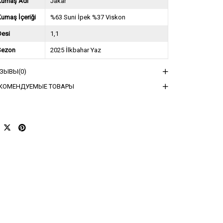
Kumaş Adı
Jakar
umaş İçeriği
%63 Suni İpek %37 Viskon
Desi
1,1
Sezon
2025 İlkbahar Yaz
ğırlık Kg
1,5
ТЗЫВЫ
(0)
sorti Bilgisi
6STD
КОМЕНДУЕМЫЕ ТОВАРЫ