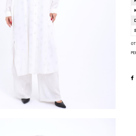
K
A
О
A
РЕ