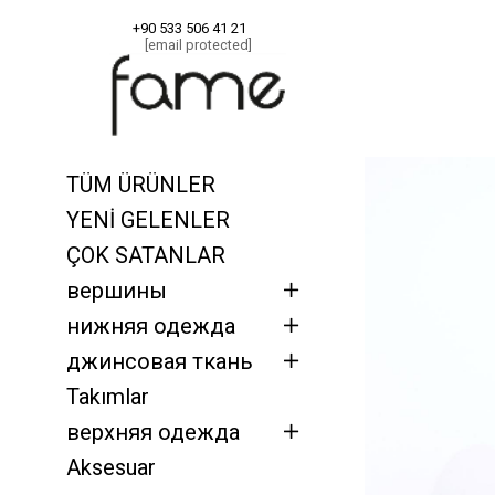
+90 533 506 41 21
[email protected]
Главная
Takım
TÜM ÜRÜNLER
YENİ GELENLER
ÇOK SATANLAR
вершины
нижняя одежда
джинсовая ткань
Takımlar
верхняя одежда
Aksesuar