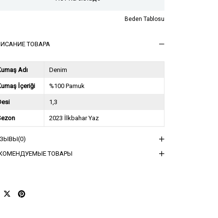
Beden Tablosu
ИСАНИЕ ТОВАРА
Kumaş Adı
Denim
umaş İçeriği
%100 Pamuk
Desi
1,3
Sezon
2023 İlkbahar Yaz
ğırlık Kg
1
ТЗЫВЫ
(0)
sorti Bilgisi
2S-2M-2L
КОМЕНДУЕМЫЕ ТОВАРЫ