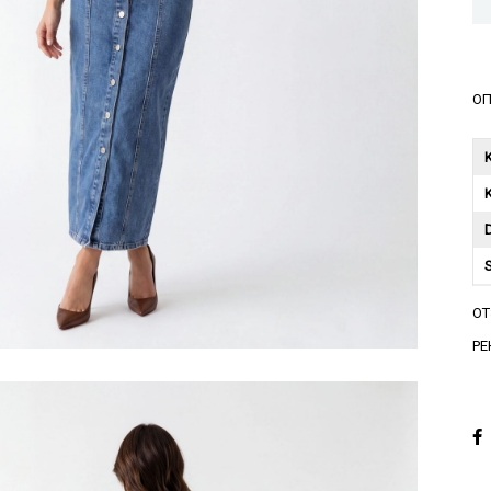
ОП
K
A
О
A
РЕ