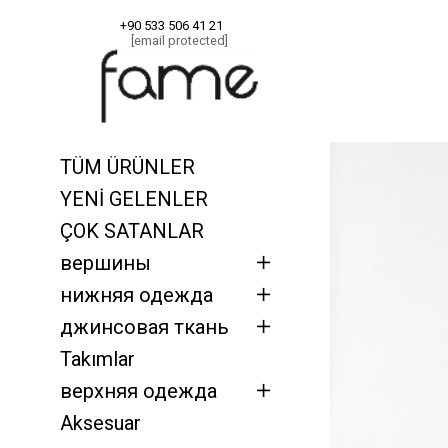
+90 533 506 41 21
[email protected]
Главная
джинс
TÜM ÜRÜNLER
YENİ GELENLER
ÇOK SATANLAR
вершины
нижняя одежда
джинсовая ткань
Takımlar
верхняя одежда
Aksesuar