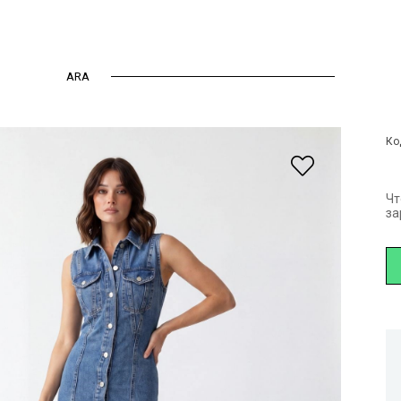
ARA
овая ткань
Kot Elbise
Ко
Чт
за