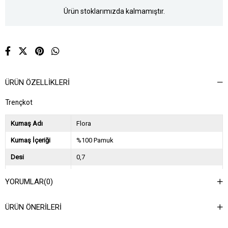
Ürün stoklarımızda kalmamıştır.
ÜRÜN ÖZELLIKLERI
Trençkot
Kumaş Adı
Flora
Kumaş İçeriği
%100 Pamuk
Desi
0,7
Sezon
2023 Sonbahar Kış
YORUMLAR
(0)
Ağırlık Kg
1,5
ÜRÜN ÖNERILERI