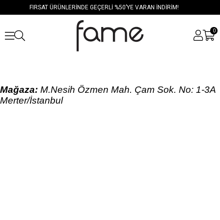
FIRSAT ÜRÜNLERİNDE GEÇERLİ %50’YE VARAN İNDİRİM!
0
Mağaza
:
M.Nesih Özmen Mah. Çam
Sok. No: 1-3A
Merter/İstanbul