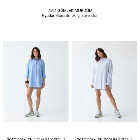
7591 GÖMLEK-MÜRDÜM
Fiyatları Görebilmek İçin
üye olun
7057 GÖMLEK-NOVARA ÇİZGİLİ
7057 GÖMLEK-BERLIN ÇİZGİLİ