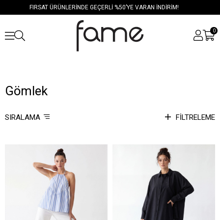
FIRSAT ÜRÜNLERİNDE GEÇERLİ %50’YE VARAN İNDİRİM!
0
Gömlek
SIRALAMA
FILTRELEME