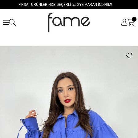
FIRSAT ÜRÜNLERİNDE GEÇERLİ %50’YE VARAN İNDİRİM!
0