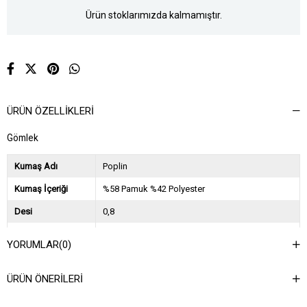
Ürün stoklarımızda kalmamıştır.
ÜRÜN ÖZELLIKLERI
Gömlek
Kumaş Adı
Poplin
Kumaş İçeriği
%58 Pamuk %42 Polyester
Desi
0,8
Sezon
2024 İlkbahar Yaz
YORUMLAR
(0)
Ağırlık Kg
0,25
ÜRÜN ÖNERILERI