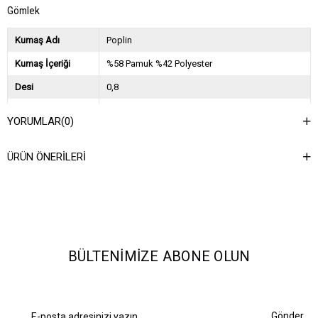
Gömlek
Kumaş Adı
Poplin
Kumaş İçeriği
%58 Pamuk %42 Polyester
Desi
0,8
Sezon
2026 İlkbahar Yaz
YORUMLAR
(0)
Ağırlık Kg
0,45
ÜRÜN ÖNERILERI
Asorti Bilgisi
2S-2M-2L
BÜLTENIMIZE ABONE OLUN
Gönder