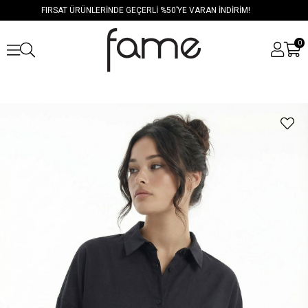
FIRSAT ÜRÜNLERİNDE GEÇERLİ %50’YE VARAN İNDİRİM!
0