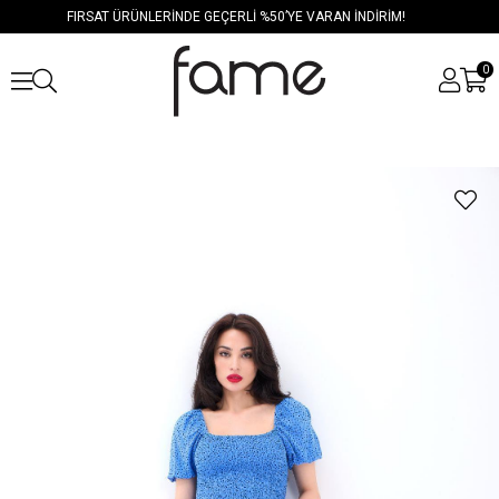
FIRSAT ÜRÜNLERİNDE GEÇERLİ %50’YE VARAN İNDİRİM!
0