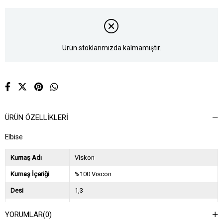
Ürün stoklarımızda kalmamıştır.
ÜRÜN ÖZELLIKLERI
Elbise
Kumaş Adı
Viskon
Kumaş İçeriği
%100 Viscon
Desi
1,3
Sezon
İlkbahar Yaz
YORUMLAR
(0)