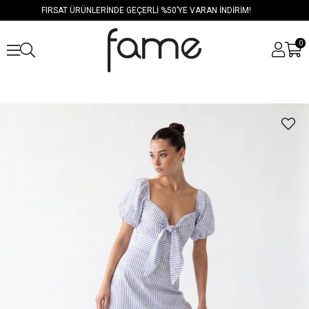
FIRSAT ÜRÜNLERİNDE GEÇERLİ %50’YE VARAN İNDİRİM!
0