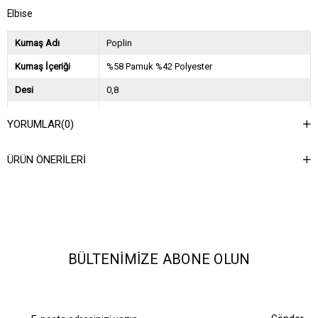
Elbise
Kumaş Adı
Poplin
Kumaş İçeriği
%58 Pamuk %42 Polyester
Desi
0,8
Sezon
2024 İlkbahar Yaz
YORUMLAR
(0)
Ağırlık Kg
0,5
ÜRÜN ÖNERILERI
Asorti Bilgisi
2S-2M-2L
BÜLTENIMIZE ABONE OLUN