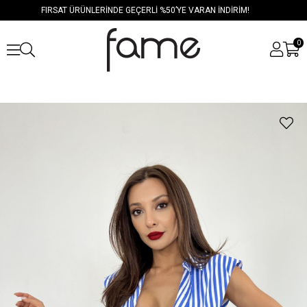
FIRSAT ÜRÜNLERİNDE GEÇERLİ %50’YE VARAN İNDİRİM!
0