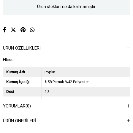
Ürün stoklarımızda kalmamıştır.
ÜRÜN ÖZELLIKLERI
Elbise
Kumaş Adı
Poplin
Kumaş İçeriği
%58 Pamuk %42 Polyester
Desi
1,3
Sezon
2025 İlkbahar Yaz
YORUMLAR
(0)
Ağırlık Kg
0,6
ÜRÜN ÖNERILERI