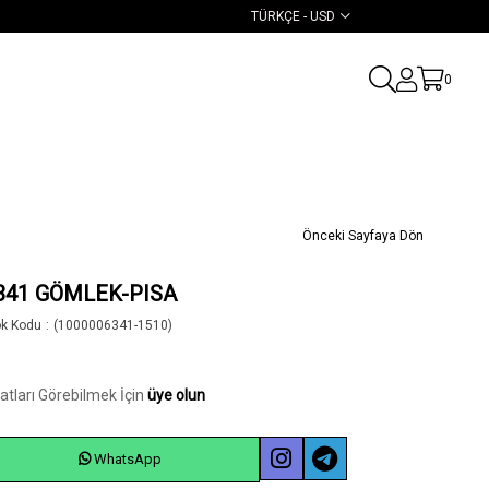
TÜRKÇE - USD
0
Önceki Sayfaya Dön
341 GÖMLEK-PISA
ok Kodu
(1000006341-1510)
yatları Görebilmek İçin
üye olun
WhatsApp