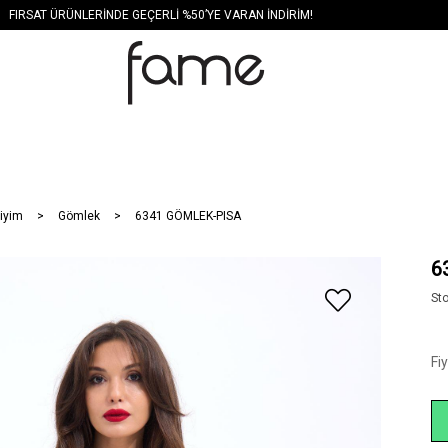
FIRSAT ÜRÜNLERİNDE GEÇERLİ %50’YE VARAN İNDİRİM!
iyim
Gömlek
6341 GÖMLEK-PISA
6
St
Fi