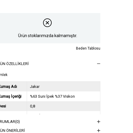
Ürün stoklarımızda kalmamıştır.
Beden Tablosu
ÜN ÖZELLIKLERI
mlek
Kumaş Adı
Jakar
umaş İçeriği
%63 Suni İpek %37 Viskon
Desi
0,8
Sezon
2024 İlkbahar Yaz
RUMLAR
(0)
ğırlık Kg
0,45
ÜN ÖNERILERI