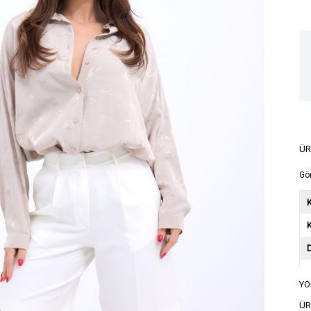
ÜR
Gö
K
YO
A
ÜR