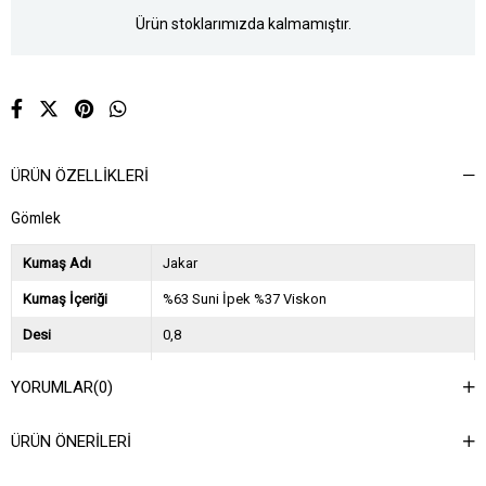
Ürün stoklarımızda kalmamıştır.
ÜRÜN ÖZELLIKLERI
Gömlek
Kumaş Adı
Jakar
Kumaş İçeriği
%63 Suni İpek %37 Viskon
Desi
0,8
Sezon
2024 İlkbahar Yaz
YORUMLAR
(0)
Ağırlık Kg
0,6
ÜRÜN ÖNERILERI
Asorti Bilgisi
2S-2M-2L