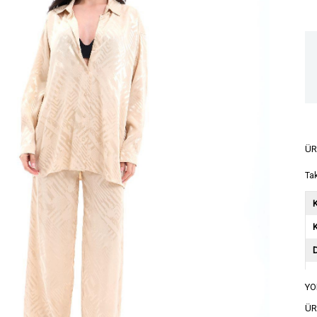
ÜR
Ta
K
YO
A
ÜR