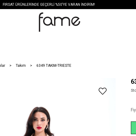
FIRSAT ÜRÜNLERİNDE GEÇERLİ %50’YE VARAN İNDİRİM!
lar
Takım
6349 TAKIM-TRIESTE
6
St
Fi