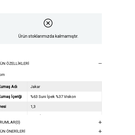
Ürün stoklarımızda kalmamıştır.
ÜN ÖZELLIKLERI
kım
Kumaş Adı
Jakar
umaş İçeriği
%63 Suni İpek %37 Viskon
Desi
1,3
Sezon
2025 İlkbahar Yaz
RUMLAR
(0)
ğırlık Kg
0,9
ÜN ÖNERILERI