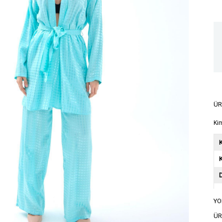
ÜR
Ki
K
YO
A
ÜR