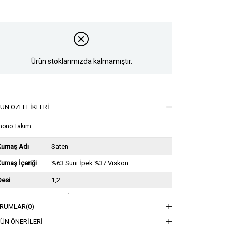
Ürün stoklarımızda kalmamıştır.
ÜN ÖZELLIKLERI
mono Takım
Kumaş Adı
Saten
umaş İçeriği
%63 Suni İpek %37 Viskon
Desi
1,2
Sezon
2023 İlkbahar Yaz
RUMLAR
(0)
ğırlık Kg
1
ÜN ÖNERILERI