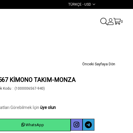
TÜRKÇE - USD
0
Önceki Sayfaya Dön
567 KİMONO TAKIM-MONZA
ok Kodu
(1000006567-940)
yatları Görebilmek İçin
üye olun
WhatsApp