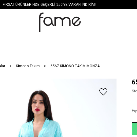
FIRSAT ÜRÜNLERİNDE GEÇERLİ %50’YE VARAN İNDİRİM!
lar
Kimono Takım
6567 KİMONO TAKIM-MONZA
6
St
Fi