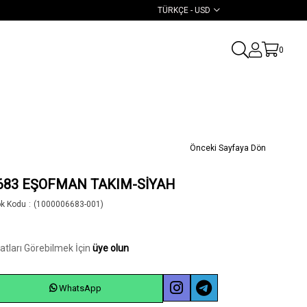
TÜRKÇE - USD
0
Önceki Sayfaya Dön
683 EŞOFMAN TAKIM-SİYAH
ok Kodu
(1000006683-001)
yatları Görebilmek İçin
üye olun
WhatsApp