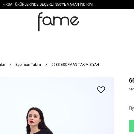
FIRSAT ÜRÜNLERİNDE GEÇERLİ %50’YE VARAN İNDİRİM!
lar
Eşofman Takım
6683 EŞOFMAN TAKIM-SİYAH
6
St
Fi