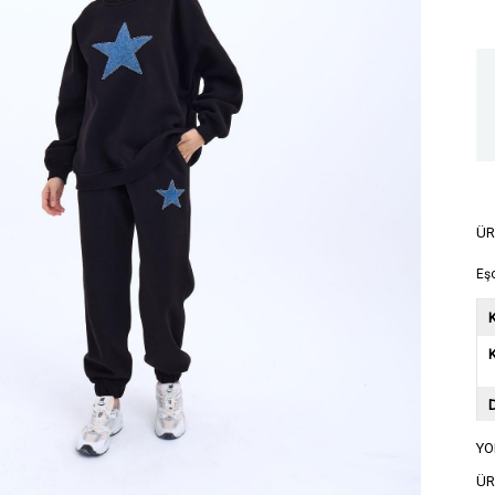
ÜR
Eş
K
YO
A
ÜR