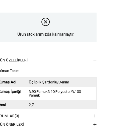
Ürün stoklarımızda kalmamıştır.
ÜN ÖZELLIKLERI
ofman Takım
Kumaş Adı
Üç İplik Şardonlu/Denim
umaş İçeriği
%90 Pamuk%10 Polyester/%100
Pamuk
Desi
2,7
Sezon
2023 Sonbahar Kış
RUMLAR
(0)
ğırlık Kg
1,7
ÜN ÖNERILERI