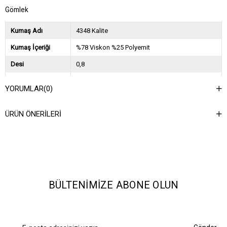
Gömlek
Kumaş Adı
4348 Kalite
Kumaş İçeriği
%78 Viskon %25 Polyemit
Desi
0,8
Sezon
2025 İlkbahar Yaz
YORUMLAR
(0)
Ağırlık Kg
0,45
ÜRÜN ÖNERILERI
Asorti Bilgisi
2S-2M-2L
BÜLTENIMIZE ABONE OLUN