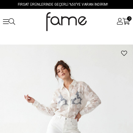
FIRSAT ÜRÜNLERİNDE GEÇERLİ %50’YE VARAN İNDİRİM!
0