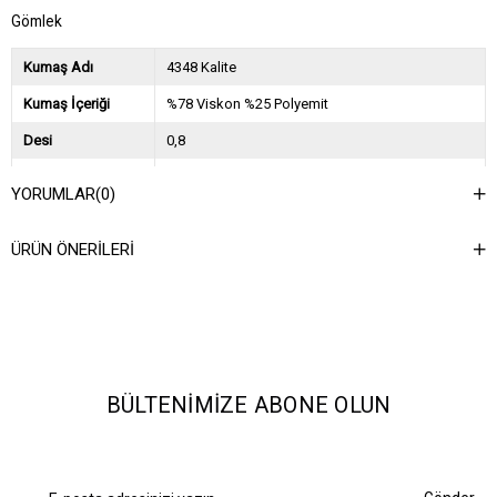
Gömlek
Kumaş Adı
4348 Kalite
Kumaş İçeriği
%78 Viskon %25 Polyemit
Desi
0,8
Sezon
2025 İlkbahar Yaz
YORUMLAR
(0)
Ağırlık Kg
0,45
ÜRÜN ÖNERILERI
Asorti Bilgisi
2S-2M-2L
BÜLTENIMIZE ABONE OLUN