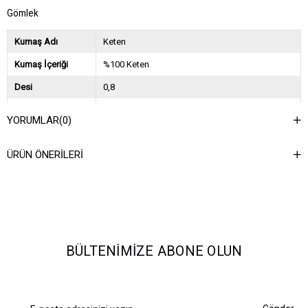
Gömlek
Kumaş Adı
Keten
Kumaş İçeriği
%100 Keten
Desi
0,8
Sezon
2026 İlkbahar Yaz
YORUMLAR
(0)
Ağırlık Kg
0,45
ÜRÜN ÖNERILERI
Asorti Bilgisi
2S-2M-2L
BÜLTENIMIZE ABONE OLUN