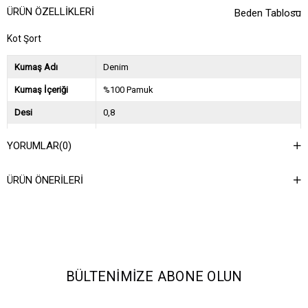
ÜRÜN ÖZELLIKLERI
Beden Tablosu
Kot Şort
Kumaş Adı
Denim
Kumaş İçeriği
%100 Pamuk
Desi
0,8
Sezon
2024 İlkbahar Yaz
YORUMLAR
(0)
Ağırlık Kg
0,3
ÜRÜN ÖNERILERI
Asorti Bilgisi
26(2)27(2)28(2)29(2)
BÜLTENIMIZE ABONE OLUN