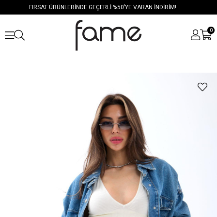
FIRSAT ÜRÜNLERİNDE GEÇERLİ %50’YE VARAN İNDİRİM!
0