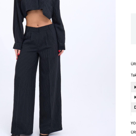
ÜR
Ta
K
YO
A
ÜR