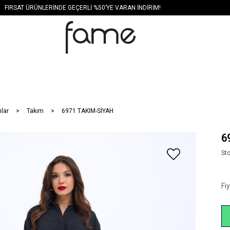
FIRSAT ÜRÜNLERİNDE GEÇERLİ %50’YE VARAN İNDİRİM!
lar
Takım
6971 TAKIM-SİYAH
6
St
Fi