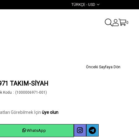
TÜRKÇE - USD
0
Önceki Sayfaya Dön
971 TAKIM-SİYAH
ok Kodu
(1000006971-001)
yatları Görebilmek İçin
üye olun
WhatsApp