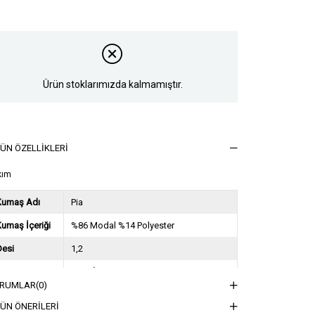
Ürün stoklarımızda kalmamıştır.
ÜN ÖZELLIKLERI
kım
Kumaş Adı
Pia
umaş İçeriği
%86 Modal %14 Polyester
Desi
1,2
Sezon
2024 İlkbahar Yaz
RUMLAR
(0)
ğırlık Kg
0,8
ÜN ÖNERILERI