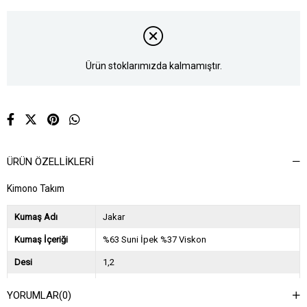
Ürün stoklarımızda kalmamıştır.
ÜRÜN ÖZELLIKLERI
Kimono Takım
Kumaş Adı
Jakar
Kumaş İçeriği
%63 Suni İpek %37 Viskon
Desi
1,2
Sezon
2024 İlkbahar Yaz
YORUMLAR
(0)