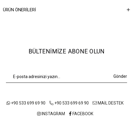
Ağırlık Kg
0,7
ÜRÜN ÖNERILERI
BÜLTENIMIZE ABONE OLUN
Gönder
+90 533 699 69 90
+90 533 699 69 90
MAİL DESTEK
INSTAGRAM
FACEBOOK