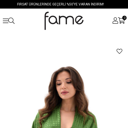
FIRSAT ÜRÜNLERİNDE GEÇERLİ %50’YE VARAN İNDİRİM!
0