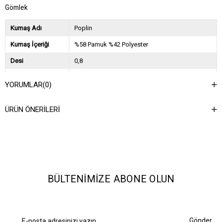
Gömlek
Kumaş Adı
Poplin
Kumaş İçeriği
%58 Pamuk %42 Polyester
Desi
0,8
Sezon
2026 İlkbahar Yaz
YORUMLAR
(0)
Ağırlık Kg
0,45
ÜRÜN ÖNERILERI
Asorti Bilgisi
2S-2M-2L
BÜLTENIMIZE ABONE OLUN
Gönder