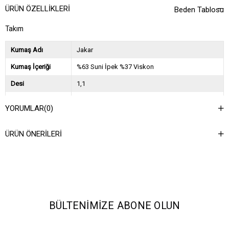
ÜRÜN ÖZELLIKLERI
Beden Tablosu
Takım
Kumaş Adı
Jakar
Kumaş İçeriği
%63 Suni İpek %37 Viskon
Desi
1,1
Sezon
2025 İlkbahar Yaz
YORUMLAR
(0)
Ağırlık Kg
1,5
ÜRÜN ÖNERILERI
Asorti Bilgisi
6STD
BÜLTENIMIZE ABONE OLUN