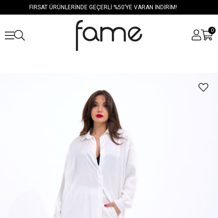
FIRSAT ÜRÜNLERİNDE GEÇERLİ %50’YE VARAN İNDİRİM!
0