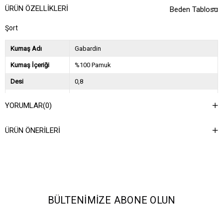
ÜRÜN ÖZELLIKLERI
Beden Tablosu
Şort
Kumaş Adı
Gabardin
Kumaş İçeriği
%100 Pamuk
Desi
0,8
Sezon
2024 İlkbahar Yaz
YORUMLAR
(0)
Ağırlık Kg
0,4
ÜRÜN ÖNERILERI
Asorti Bilgisi
26(2)27(2)28(1)29(1)
BÜLTENIMIZE ABONE OLUN