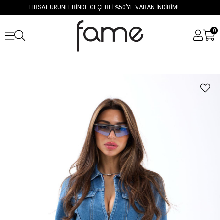
FIRSAT ÜRÜNLERİNDE GEÇERLİ %50’YE VARAN İNDİRİM!
0