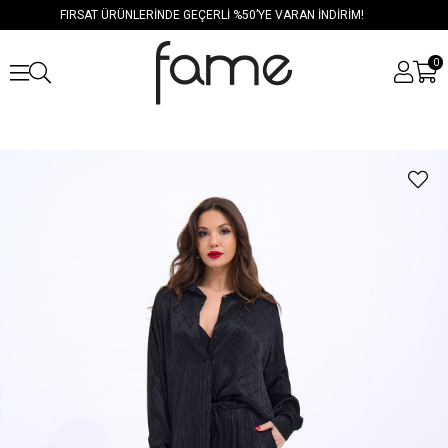
FIRSAT ÜRÜNLERİNDE GEÇERLİ %50’YE VARAN İNDİRİM!
0