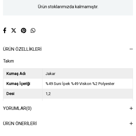
Ürün stoklarımızda kalmamıştır.
ÜRÜN ÖZELLIKLERI
Takım
Kumaş Adı
Jakar
Kumaş İçeriği
%49 Suni İpek %49 Viskon %2 Polyester
Desi
1,2
Sezon
2024 Sonbahar Kış
YORUMLAR
(0)
Ağırlık Kg
1,5
ÜRÜN ÖNERILERI
Asorti Bilgisi
2S-2M-2L