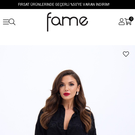
FIRSAT ÜRÜNLERİNDE GEÇERLİ %50’YE VARAN İNDİRİM!
0