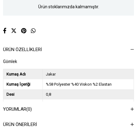
Ürün stoklarımızda kalmamıştır.
ÜRÜN ÖZELLIKLERI
Gömlek
Kumaş Adı
Jakar
Kumaş İçeriği
%58 Polyester %40 Viskon %2 Elastan
Desi
0,8
Sezon
2024 Sonbahar Kış
YORUMLAR
(0)
Ağırlık Kg
0,7
ÜRÜN ÖNERILERI
Asorti Bilgisi
2S-2M-2L