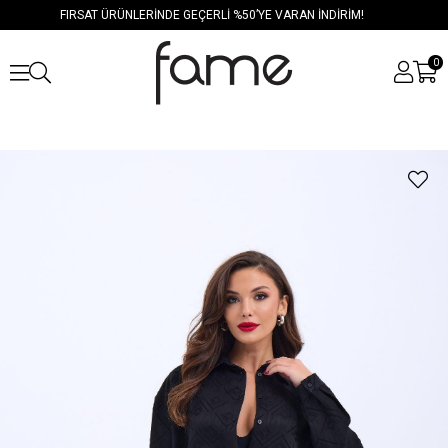
FIRSAT ÜRÜNLERİNDE GEÇERLİ %50’YE VARAN İNDİRİM!
0