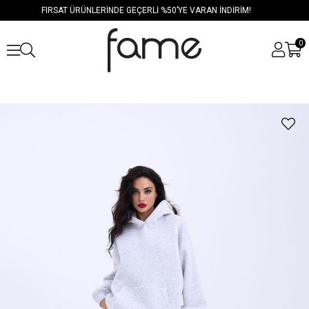
FIRSAT ÜRÜNLERİNDE GEÇERLİ %50’YE VARAN İNDİRİM!
0