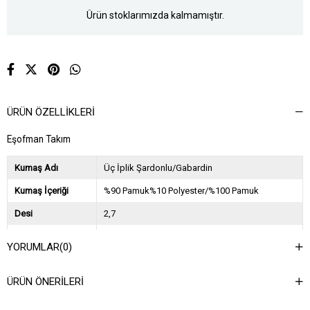
Ürün stoklarımızda kalmamıştır.
ÜRÜN ÖZELLIKLERI
Eşofman Takım
Kumaş Adı
Üç İplik Şardonlu/Gabardin
Kumaş İçeriği
%90 Pamuk%10 Polyester/%100 Pamuk
Desi
2,7
Sezon
2024 Sonbahar Kış
YORUMLAR
(0)
Ağırlık Kg
1,5
ÜRÜN ÖNERILERI
Asorti Bilgisi
2S-2M-2L