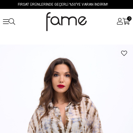
FIRSAT ÜRÜNLERİNDE GEÇERLİ %50’YE VARAN İNDİRİM!
0