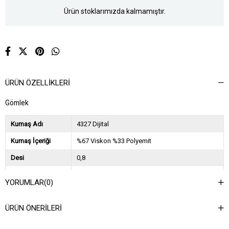
Ürün stoklarımızda kalmamıştır.
ÜRÜN ÖZELLIKLERI
Gömlek
Kumaş Adı
4327 Dijital
Kumaş İçeriği
%67 Viskon %33 Polyemit
Desi
0,8
Sezon
2025 İlkbahar Yaz
YORUMLAR
(0)
Ağırlık Kg
0,45
ÜRÜN ÖNERILERI
Asorti Bilgisi
2S-2M-2L