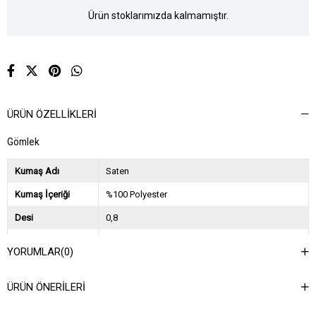
Ürün stoklarımızda kalmamıştır.
ÜRÜN ÖZELLIKLERI
Gömlek
Kumaş Adı
Saten
Kumaş İçeriği
%100 Polyester
Desi
0,8
Sezon
2025 İlkbahar Yaz
YORUMLAR
(0)
Ağırlık Kg
0,45
ÜRÜN ÖNERILERI
Asorti Bilgisi
2S-2M-2L