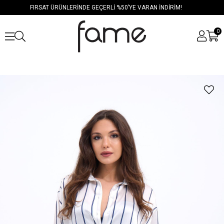
FIRSAT ÜRÜNLERİNDE GEÇERLİ %50’YE VARAN İNDİRİM!
0