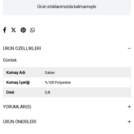
Ürün stoklarımızda kalmamıştır.
ÜRÜN ÖZELLIKLERI
Gömlek
Kumaş Adı
Saten
Kumaş İçeriği
%100 Polyester
Desi
0,8
Sezon
2025 İlkbahar Yaz
YORUMLAR
(0)
Ağırlık Kg
0,45
ÜRÜN ÖNERILERI
Asorti Bilgisi
2S-2M-2L