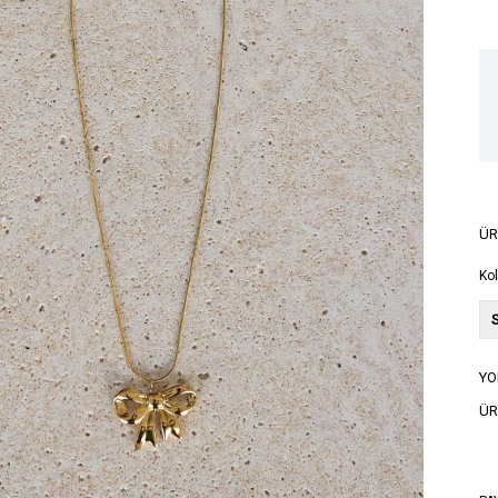
ÜR
Ko
YO
ÜR