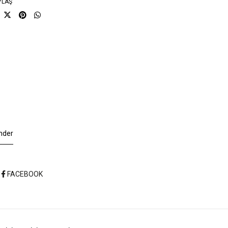
YLAŞ
nder
FACEBOOK