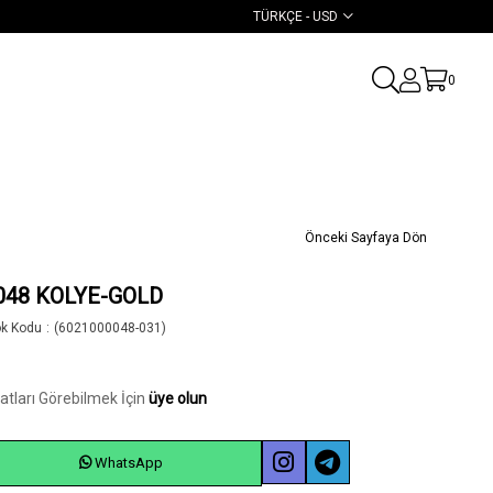
TÜRKÇE - USD
0
Önceki Sayfaya Dön
048 KOLYE-GOLD
ok Kodu
(6021000048-031)
yatları Görebilmek İçin
üye olun
WhatsApp