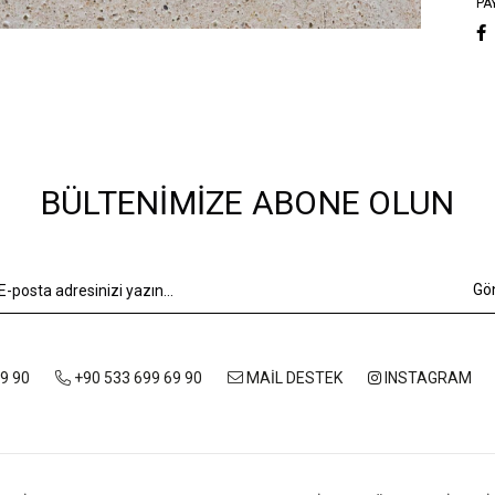
PA
BÜLTENIMIZE ABONE OLUN
Gö
9 90
+90 533 699 69 90
MAİL DESTEK
INSTAGRAM