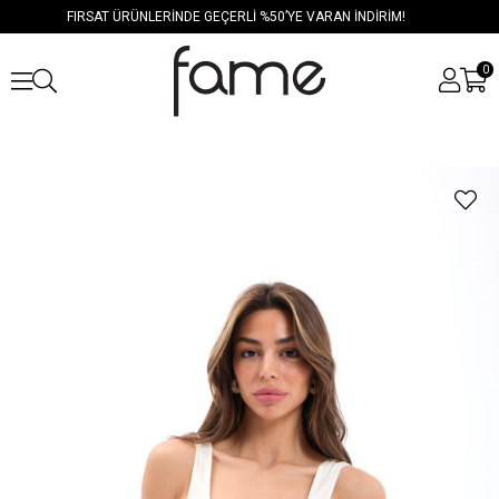
FIRSAT ÜRÜNLERİNDE GEÇERLİ %50’YE VARAN İNDİRİM!
0