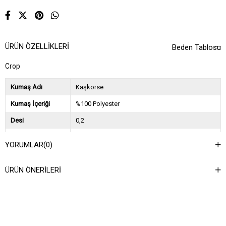
ÜRÜN ÖZELLIKLERI
Beden Tablosu
Crop
Kumaş Adı
Kaşkorse
Kumaş İçeriği
%100 Polyester
Desi
0,2
Sezon
2023 İlkbahar Yaz
YORUMLAR
(0)
Ağırlık Kg
0,2
ÜRÜN ÖNERILERI
Asorti Bilgisi
3SM-3ML