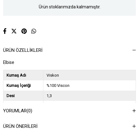
Ürün stoklarımızda kalmamıştır.
ÜRÜN ÖZELLIKLERI
Elbise
Kumaş Adı
Viskon
Kumaş İçeriği
%100 Viscon
Desi
1,3
Sezon
2024 İlkbahar Yaz
YORUMLAR
(0)
Ağırlık Kg
0,7
ÜRÜN ÖNERILERI
Asorti Bilgisi
2S-2M-2L