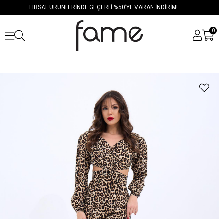
FIRSAT ÜRÜNLERİNDE GEÇERLİ %50’YE VARAN İNDİRİM!
0