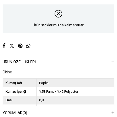
Ürün stoklarımızda kalmamıştır.
ÜRÜN ÖZELLIKLERI
Elbise
Kumaş Adı
Poplin
Kumaş İçeriği
%58 Pamuk %42 Polyester
Desi
0,8
Sezon
2024 İlkbahar Yaz
YORUMLAR
(0)