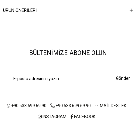
Ağırlık Kg
0,45
ÜRÜN ÖNERILERI
BÜLTENIMIZE ABONE OLUN
Gönder
+90 533 699 69 90
+90 533 699 69 90
MAİL DESTEK
INSTAGRAM
FACEBOOK