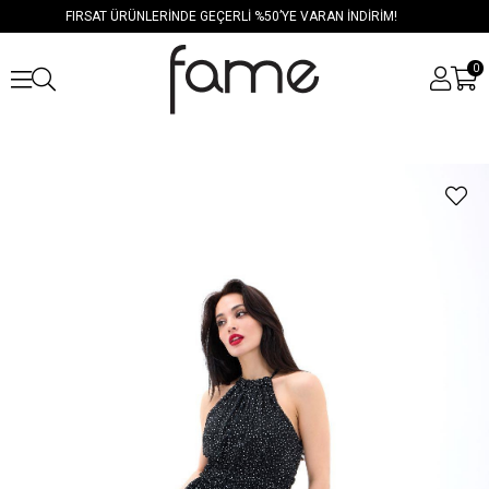
FIRSAT ÜRÜNLERİNDE GEÇERLİ %50’YE VARAN İNDİRİM!
0