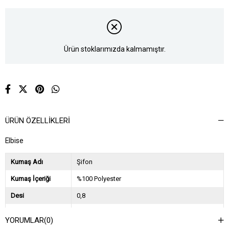
Ürün stoklarımızda kalmamıştır.
ÜRÜN ÖZELLIKLERI
Elbise
Kumaş Adı
Şifon
Kumaş İçeriği
%100 Polyester
Desi
0,8
Sezon
2024 İlkbahar Yaz
YORUMLAR
(0)