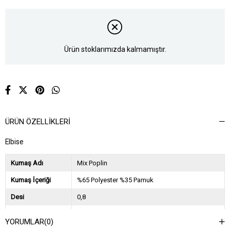
Ürün stoklarımızda kalmamıştır.
ÜRÜN ÖZELLIKLERI
Elbise
Kumaş Adı
Mix Poplin
Kumaş İçeriği
%65 Polyester %35 Pamuk
Desi
0,8
Sezon
2024 İlkbahar Yaz
YORUMLAR
(0)