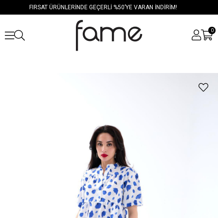
FIRSAT ÜRÜNLERİNDE GEÇERLİ %50’YE VARAN İNDİRİM!
0