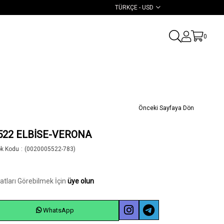
TÜRKÇE - USD
0
Önceki Sayfaya Dön
522 ELBİSE-VERONA
ok Kodu
(0020005522-783)
yatları Görebilmek İçin
üye olun
WhatsApp