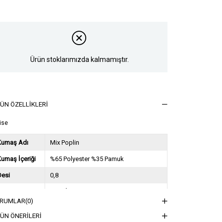
Ürün stoklarımızda kalmamıştır.
ÜN ÖZELLIKLERI
ise
Kumaş Adı
Mix Poplin
umaş İçeriği
%65 Polyester %35 Pamuk
Desi
0,8
Sezon
2024 İlkbahar Yaz
RUMLAR
(0)
ğırlık Kg
0,5
ÜN ÖNERILERI