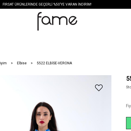
FIRSAT ÜRÜNLERİNDE GEÇERLİ %50’YE VARAN İNDİRİM!
iyim
Elbise
5522 ELBİSE-VERONA
5
St
Fi