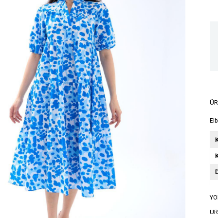
ÜR
Elb
K
YO
A
ÜR