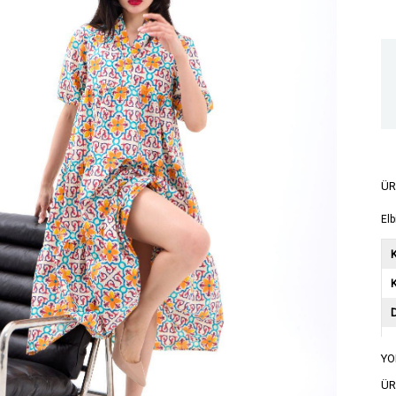
ÜR
Elb
K
YO
A
ÜR