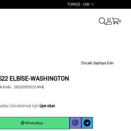
TÜRKÇE - USD
0
Önceki Sayfaya Dön
522 ELBİSE-WASHINGTON
ok Kodu
(0020005522-494)
yatları Görebilmek İçin
üye olun
WhatsApp