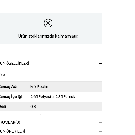
Ürün stoklarımızda kalmamıştır.
ÜN ÖZELLIKLERI
ise
Kumaş Adı
Mix Poplin
umaş İçeriği
%65 Polyester %35 Pamuk
Desi
0,8
Sezon
2024 İlkbahar Yaz
RUMLAR
(0)
ğırlık Kg
0,5
ÜN ÖNERILERI