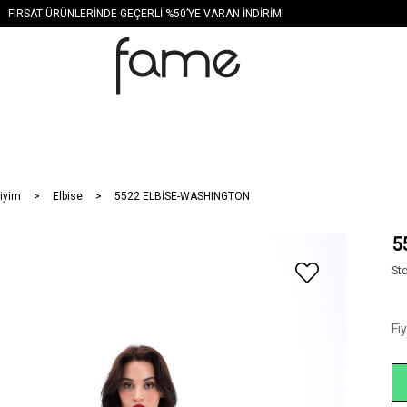
FIRSAT ÜRÜNLERİNDE GEÇERLİ %50’YE VARAN İNDİRİM!
iyim
Elbise
5522 ELBİSE-WASHINGTON
5
St
Fi