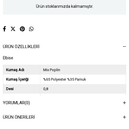
Ürün stoklarımızda kalmamıştır.
ÜRÜN ÖZELLIKLERI
Elbise
Kumaş Adı
Mix Poplin
Kumaş İçeriği
%65 Polyester %35 Pamuk
Desi
0,8
Sezon
2024 İlkbahar Yaz
YORUMLAR
(0)
Ağırlık Kg
0,6
ÜRÜN ÖNERILERI
Asorti Bilgisi
2S-2M-2L