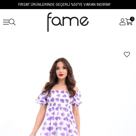
FIRSAT ÜRÜNLERİNDE GEÇERLİ %50’YE VARAN İNDİRİM!
0