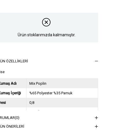
Ürün stoklarımızda kalmamıştır.
ÜN ÖZELLIKLERI
ise
Kumaş Adı
Mix Poplin
umaş İçeriği
%65 Polyester %35 Pamuk
Desi
0,8
Sezon
2024 İlkbahar Yaz
RUMLAR
(0)
ğırlık Kg
0,6
ÜN ÖNERILERI