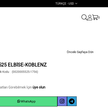
TÜRKÇE - USD
0
Önceki Sayfaya Dön
525 ELBİSE-KOBLENZ
ok Kodu
(0020005525-1756)
yatları Görebilmek İçin
üye olun
WhatsApp