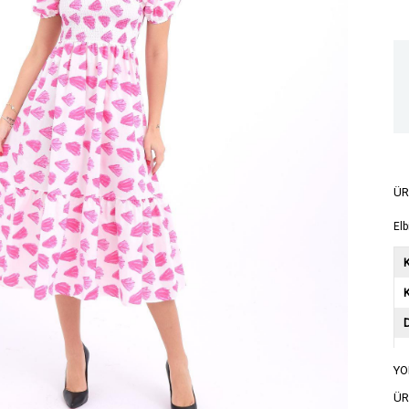
ÜR
Elb
K
YO
A
ÜR