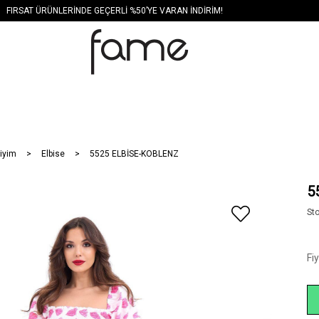
FIRSAT ÜRÜNLERİNDE GEÇERLİ %50’YE VARAN İNDİRİM!
iyim
Elbise
5525 ELBİSE-KOBLENZ
5
St
Fi