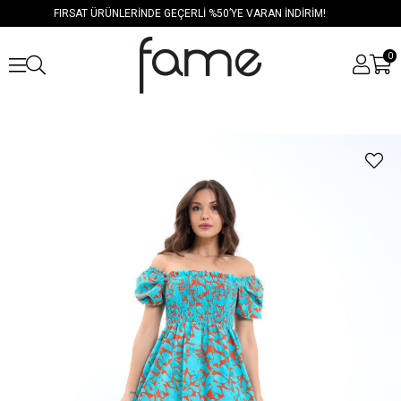
FIRSAT ÜRÜNLERİNDE GEÇERLİ %50’YE VARAN İNDİRİM!
0