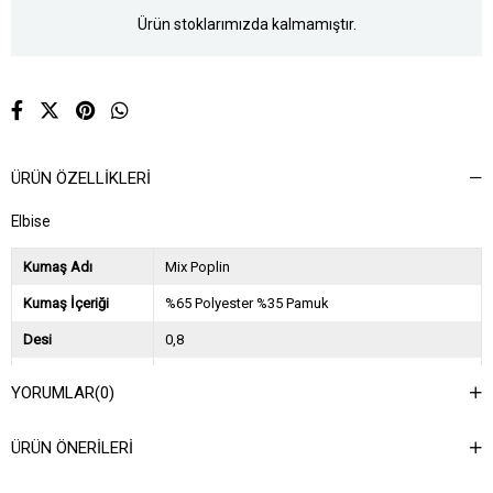
Ürün stoklarımızda kalmamıştır.
ÜRÜN ÖZELLIKLERI
Elbise
Kumaş Adı
Mix Poplin
Kumaş İçeriği
%65 Polyester %35 Pamuk
Desi
0,8
Sezon
2024 İlkbahar Yaz
YORUMLAR
(0)
Ağırlık Kg
0,6
ÜRÜN ÖNERILERI
Asorti Bilgisi
2S-2M-2L