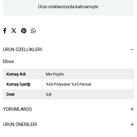
Ürün stoklarımızda kalmamıştır.
ÜRÜN ÖZELLIKLERI
Elbise
Kumaş Adı
Mix Poplin
Kumaş İçeriği
%65 Polyester %35 Pamuk
Desi
0,8
Sezon
2024 İlkbahar Yaz
YORUMLAR
(0)
Ağırlık Kg
0,6
ÜRÜN ÖNERILERI
Asorti Bilgisi
2S-2M-2L