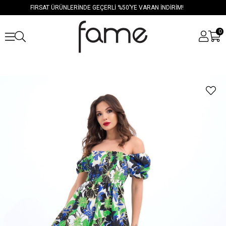
FIRSAT ÜRÜNLERİNDE GEÇERLİ %50’YE VARAN İNDİRİM!
0