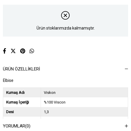
Ürün stoklarımızda kalmamıştır.
ÜRÜN ÖZELLIKLERI
Elbise
Kumaş Adı
Viskon
Kumaş İçeriği
%100 Viscon
Desi
1,3
Sezon
İlkbahar Yaz
YORUMLAR
(0)