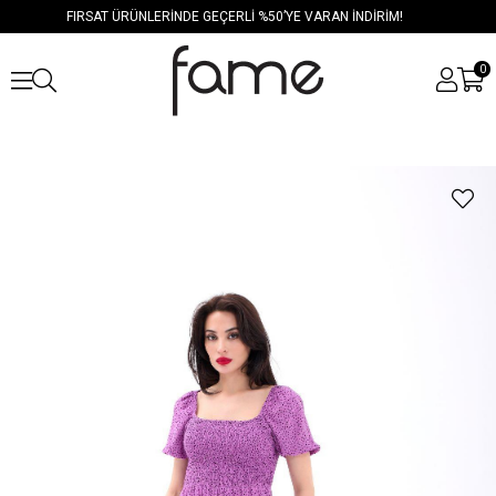
FIRSAT ÜRÜNLERİNDE GEÇERLİ %50’YE VARAN İNDİRİM!
0